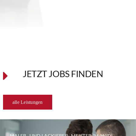
JETZT JOBS FINDEN
alle Leistungen
MALER- UND LACKIERER- MEISTER (M/W/D)