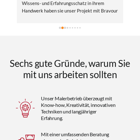
ur 
Wissens- und Erfahrungsschatz in ihrem 
wei
 
Handwerk haben sie unser Projekt mit Bravour 
gemeistert. Die Qualität ihrer Arbeit spricht 
für sich – sauber, präzise und professionell. Die 
Kommunikation verlief reibungslos und ihr 
Engagement für Kundenzufriedenheit war 
deutlich spürbar. Wir können Manuel Illerhaus 
uneingeschränkt empfehlen und werden ihn 
Sechs gute Gründe, warum Sie
sicherlich für zukünftige Projekte wieder in 
Betracht ziehen.
mit uns arbeiten sollten
Unser Malerbetrieb überzeugt mit
Know-how, Kreativität, innovativen
Techniken und langjähriger
Erfahrung.
Mit einer umfassenden Beratung