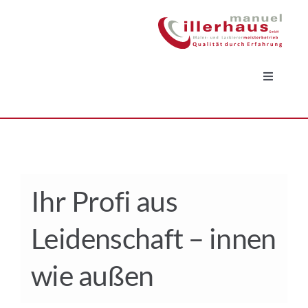
Zum
Inhalt
springen
Toggle
Navigati
Leistungen
Standort
Ihr Profi aus
Jobs
Leidenschaft – innen
Über uns
wie außen
Referenzen